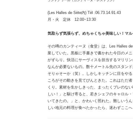
ラントノワール（カンティーヌ・レストラン）
(Les Halles de Sète内) Tél :06.73.14.91.43
月・火 定休 12:00~13:30
気取らず気張らず、めちゃくちゃ美味しい！マル
その噂のカンティーヌ（食堂）は、Les Halles
業していた。黒板に手書きで書かれた今日のメニ
がずらり。快活にサーヴィスを担当するマリリン
なんか必要ないもの。数十メートル先のスタンド
そりゃそーか（笑）。しかしキッチンに目をやる
ころがその動きを見てぴんときた。これはただ者
くり。素材を生かしきった、まったくブレのない
しい！」と駆け寄ると、若きシェフのキャロル・
いてきたの。」と、かわいく照れた。難しいうん
しい地元の料理が食べたかったら、迷わずここへ