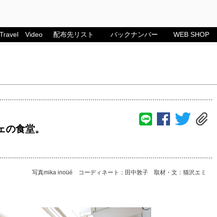
Travel
Video
配布先リスト
バックナンバー
WEB SHOP
ェの食堂。
写真mika inoüé コーディネート：田中敦子 取材・文：猫沢エミ