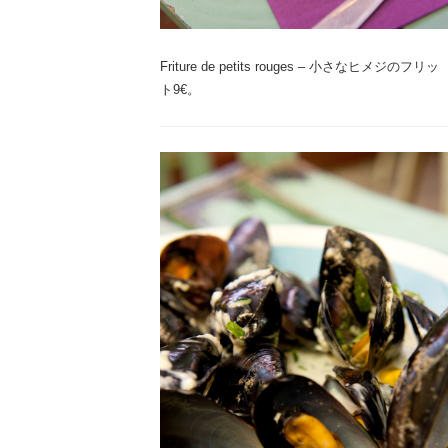
Friture de petits rouges – 小さなヒメジのフリッ
ト9€。