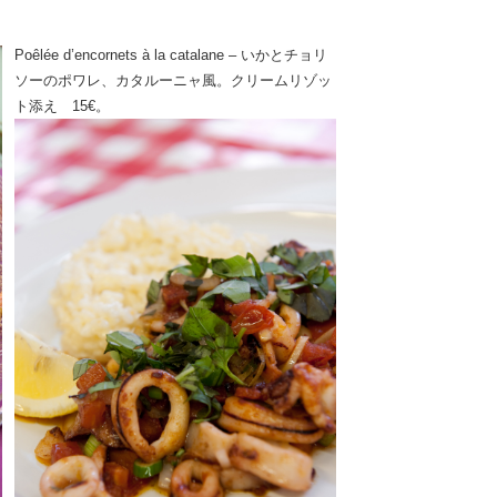
Poêlée d’encornets à la catalane – いかとチョリ
ソーのポワレ、カタルーニャ風。クリームリゾッ
ト添え 15€。