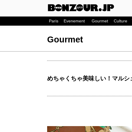
コ
ン
テ
Paris
Evenement
Gourmet
Culture
ン
ツ
Gourmet
へ
ス
キ
ッ
プ
めちゃくちゃ美味しい！マルシ