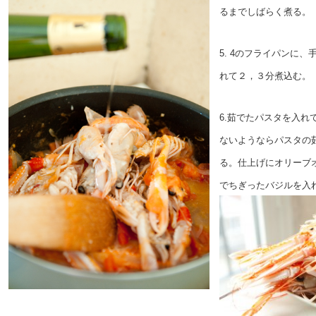
るまでしばらく煮る。
5. 4のフライパンに
れて２，３分煮込む。
6.茹でたパスタを入れ
ないようならパスタの
る。仕上げにオリーブ
でちぎったバジルを入