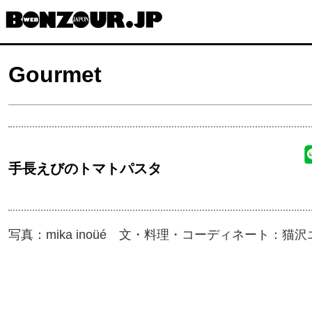
コ
ン
テ
Gourmet
ン
ツ
へ
ス
キ
手長えびのトマトパスタ
ッ
プ
写真：mika inoüé 文・料理・コーディネート：猫沢