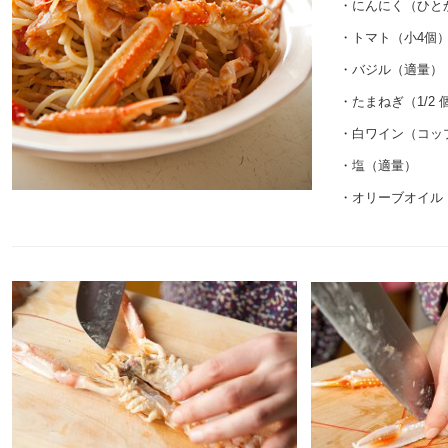
・にんにく（ひと
・トマト（小4個
・バジル（適量）
・たまねぎ（1/2 
・白ワイン（コッ
・塩（適量）
・オリーブオイル