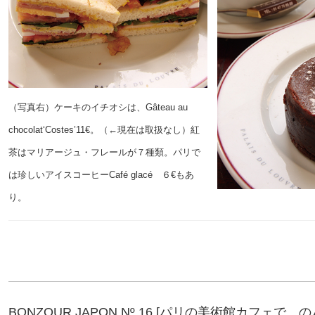
（写真右）ケーキのイチオシは、Gâteau au
chocolat‘Costes’11€。（←現在は取扱なし）紅
茶はマリアージュ・フレールが７種類。パリで
は珍しいアイスコーヒーCafé glacé ６€もあ
り。
BONZOUR JAPON Nº 16 [パリの美術館カフェで