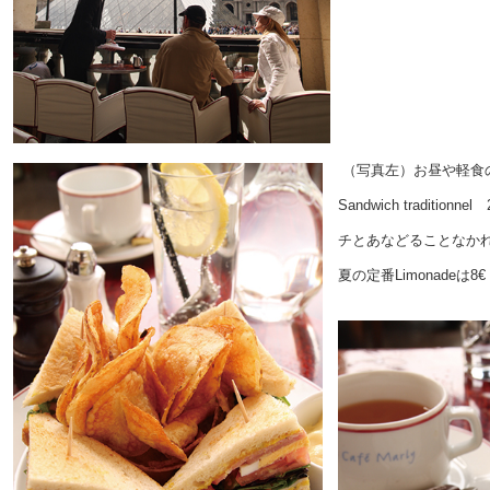
（写真左）お昼や軽食の
Sandwich traditio
チとあなどることなか
夏の定番Limonadeは8€