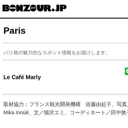
コ
ン
テ
Paris
ン
ツ
へ
パリ発の魅力的なスポット情報をお届けします。
ス
キ
ッ
Le Café Marly
プ
取材協力：フランス観光開発機構 佐藤由起子、写真
Mika Inoüé、文／猫沢エミ、コーディネート／田中敦